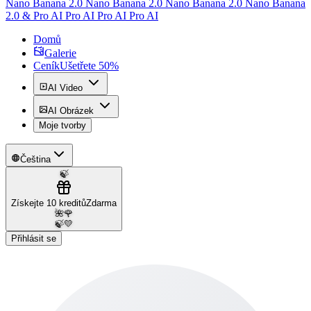
Nano Banana 2.0 Nano Banana 2.0 Nano Banana 2.0 Nano Banana
2.0 & Pro AI Pro AI Pro AI Pro AI
Domů
Galerie
Ceník
Ušetřete 50%
AI Video
AI Obrázek
Moje tvorby
Čeština
🍃
Získejte 10 kreditů
Zdarma
🌺
🌹
🍃
💛
Přihlásit se