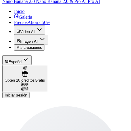
Nano Banana 2.0 Nano Banana 2.0 & Pro AI Pro AI
Inicio
Galería
Precios
Ahorra 50%
Video AI
Imagen AI
Mis creaciones
Español
🍃
Obtén 10 créditos
Gratis
🌺
🌹
🍃
💛
Iniciar sesión