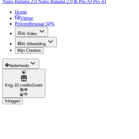
Nano Banana 2.0 Nano Banana 2.0 & Pro AI Pro AI
Home
Vitrine
Prijzen
Bespaar 50%
AI Video
AI Afbeelding
Mijn Creaties
Nederlands
🍃
Krijg 10 credits
Gratis
🌺
🌹
🍃
💛
Inloggen